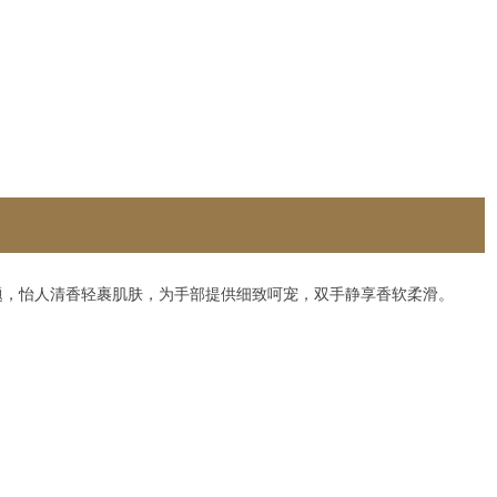
题，怡人清香轻裹肌肤，为手部提供细致呵宠，双手静享香软柔滑。