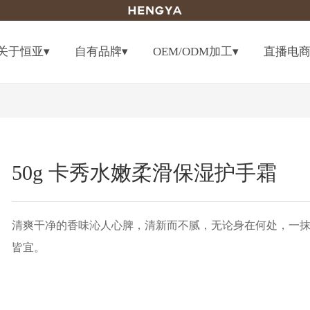
关于恒亚▾
自有品牌▾
OEM/ODM加工▾
直播电
50g 卡秀水嫩柔滑保湿护手霜
清爽干净的香味沁人心脾，清新而不腻，无论身在何处，一
皆宜。