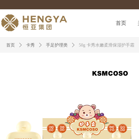
首页
首页
ꄲ
卡秀
ꄲ
手足护理类
ꄲ
50g 卡秀水嫩柔滑保湿护手霜