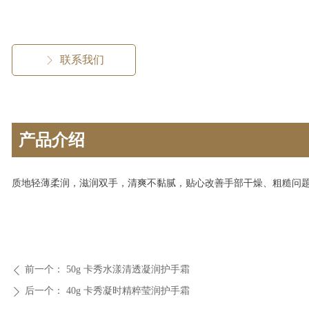
联系我们
ꁕ
产品介绍
质地轻薄柔润，滋润双手，清爽不黏腻，贴心改善手部干燥、粗糙问
前一个：
50g 卡秀水漾清透凝润护手霜
ꄴ
后一个：
40g 卡秀凝时精粹莹润护手霜
ꄲ