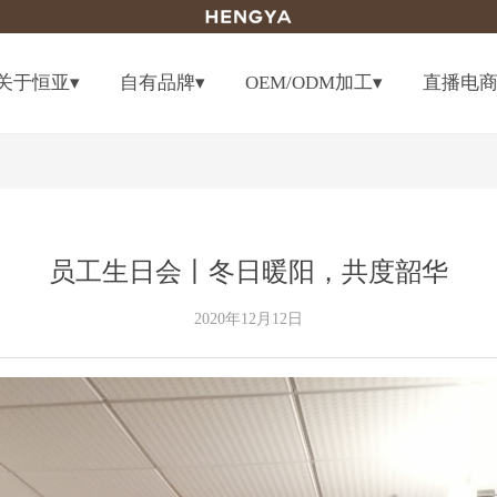
关于恒亚▾
自有品牌▾
OEM/ODM加工▾
直播电
员工生日会丨冬日暖阳，共度韶华
2020年12月12日