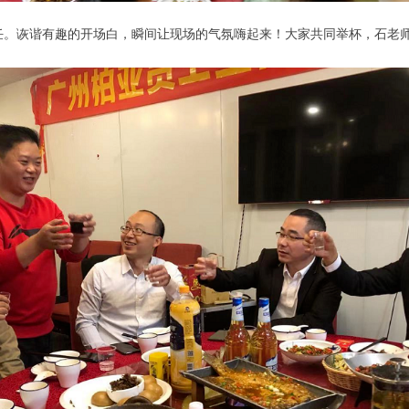
任。诙谐有趣的开场白，瞬间让现场的气氛嗨起来！大家共同举杯，石老